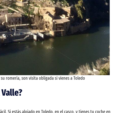
 su romería, son visita obligada si vienes a Toledo
 Valle?
il. Si estás alojado en Toledo, en el casco, y tienes tu coche en