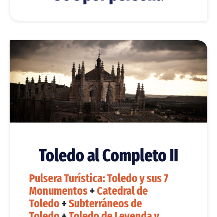
Toledo al Completo II
Pulsera Turística: Toledo y sus 7
Monumentos
+
Catedral de
Toledo
+
Subterráneos de
Toledo
+
Toledo de Leyenda y